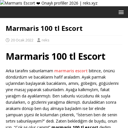
Marmaris 100 tl Escort
20 Ocak 2022
reks
Marmaris 100 tl Escort
Arka tarafını sabunlamam
marmaris escort
bitince, önünü
döndürdüm ve bacaklarını hafif araladım. Ayak parmak
uçlarından başlayarak bacaklarını, amını, göbeğini, göğüslerini
yine masaj yaparak sabunladım. Ayağa kalkmıştım, fakat
yarağım da ayaklanmıştı. Ben sabunlu vücüdunu ılık suyla
durularken, o gözlerini yarağıma dikmişti. duruladıktan sonra
arakamı dönüp ben duş almaya başladım ise bir elinde
şampuan şişesi ile kolumdan çekerek, “İstersen ben de senin
sırtını sabunlayayım?” dedi. Zaten beklediğim de buydu, onun
için, “Çok iyi olur canım!”
marmaris 100 tl escort
dedim.