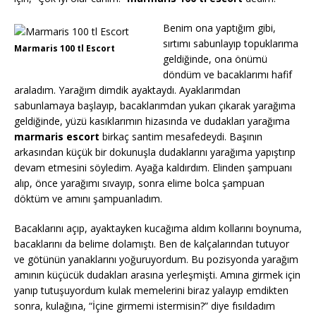
Benim ona yaptığım gibi,
sırtımı sabunlayıp topuklarıma
Marmaris 100 tl Escort
geldiğinde, ona önümü
döndüm ve bacaklarımı hafif
araladım. Yarağım dimdik ayaktaydı. Ayaklarımdan
sabunlamaya başlayıp, bacaklarımdan yukarı çıkarak yarağıma
geldiğinde, yüzü kasıklarımın hizasında ve dudakları yarağıma
marmaris escort
birkaç santim mesafedeydi. Başının
arkasından küçük bir dokunuşla dudaklarını yarağıma yapıştırıp
devam etmesini söyledim. Ayağa kaldırdım. Elinden şampuanı
alıp, önce yarağımı sıvayıp, sonra elime bolca şampuan
döktüm ve amını şampuanladım.
Bacaklarını açıp, ayaktayken kucağıma aldım kollarını boynuma,
bacaklarını da belime dolamıştı. Ben de kalçalarından tutuyor
ve götünün yanaklarını yoğuruyordum. Bu pozisyonda yarağım
amının küçücük dudakları arasına yerleşmişti. Amına girmek için
yanıp tutuşuyordum kulak memelerini biraz yalayıp emdikten
sonra, kulağına, “İçine girmemi istermisin?” diye fısıldadım