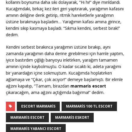
kollarını boynuma daha sıkı dolayarak, “Hı hı!” diye mırıldandı.
Kucağımdaki, birkaç kez ileri geri yaptırarak, yarağımın kafasını
amının deliğine denk getirip, ritmik hareketlerle yarağımın
üstüne bırakmaya başladım… Yarağımın kafası amına girince,
kendini sıkıp kasmaya başladı. “Sıkma kendini, serbest bırak!”
dedim.
Kendini serbest bırakınca yarağımın üstüne bırakıp, aynı
zamanda yarağımın daha derine girebilmesi için hamle yaptım,
iyice bastırdım çığlığı banyoyu inletirken, yarağım tamamen
amının içinde kaybolmuştu. O kadar sıcaktı ki, adeta yarağımı
bir yanardağın içine sokmuştum. Kucağımda hoplatırken
ağlamaya ve “Çıkar, çok acıyor!” demeye başlamıştı. Bir elimle
ağzını kapatıp, “Tamam, birazdan
marmaris escort
çıkaracağım, ama ağzını açtığımda bağırma!” dedim.
ESCORT MARMARIS
MARMARIS 100 TL ESCORT
MARMARIS ESCORT
MARMARIS ESKORT
MARMARIS YABANCI ESCORT