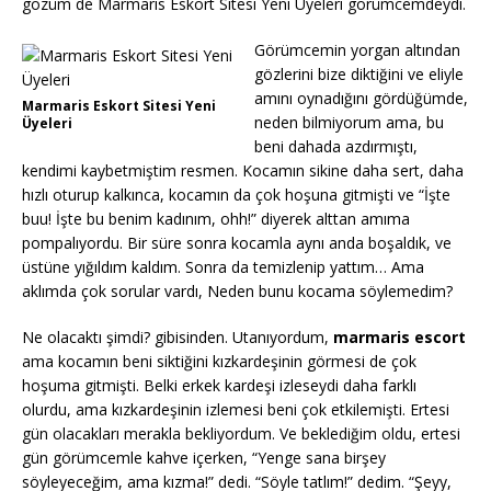
gözüm de Marmaris Eskort Sitesi Yeni Üyeleri görümcemdeydi.
Görümcemin yorgan altından
gözlerini bize diktiğini ve eliyle
amını oynadığını gördüğümde,
Marmaris Eskort Sitesi Yeni
neden bilmiyorum ama, bu
Üyeleri
beni dahada azdırmıştı,
kendimi kaybetmiştim resmen. Kocamın sikine daha sert, daha
hızlı oturup kalkınca, kocamın da çok hoşuna gitmişti ve “İşte
buu! İşte bu benim kadınım, ohh!” diyerek alttan amıma
pompalıyordu. Bir süre sonra kocamla aynı anda boşaldık, ve
üstüne yığıldım kaldım. Sonra da temizlenip yattım… Ama
aklımda çok sorular vardı, Neden bunu kocama söylemedim?
Ne olacaktı şimdi? gibisinden. Utanıyordum,
marmaris escort
ama kocamın beni siktiğini kızkardeşinin görmesi de çok
hoşuma gitmişti. Belki erkek kardeşi izleseydi daha farklı
olurdu, ama kızkardeşinin izlemesi beni çok etkilemişti. Ertesi
gün olacakları merakla bekliyordum. Ve beklediğim oldu, ertesi
gün görümcemle kahve içerken, “Yenge sana birşey
söyleyeceğim, ama kızma!” dedi. “Söyle tatlım!” dedim. “Şeyy,