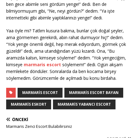
ben gece abimle seni gördüm yenge!” dedi. Ben de
bilmiyormuşum gibi, “Ne, neyi gördün?” dedim. “Ya işte
internetteki gibi abimle yaptıklarınızı yenge!” dedi.
Yaa öyle mi? Tatlım kusura bakma, bunlar çok doğal şeyler,
ama görmemen gerekirdi, abin rahat durmuyor hiç!” dedim.
“Yok yenge önemli değil, hep merak ediyordum, görmek çok
güzeldi!” dedi, ama utandığından yüzü kızardı. Ona, “Bu
aramızda kalsın, kimseye söyleme!” dedim. “Yok yengeciğim,
kimseye
marmaris escort
söylemem!” dedi. Ogün akşam
memlekete döndüler. Sonralarda da ben kocama birşey
söylemedim. Görümcemle de açılmadı bu konu birdaha.
MARMARIS ESCORT
MARMARIS ESCORT BAYAN
MARMARIS ESKORT
MARMARIS YABANCI ESCORT
ÖNCEKI
Marmaris Zenci Escort Bulabilirsiniz